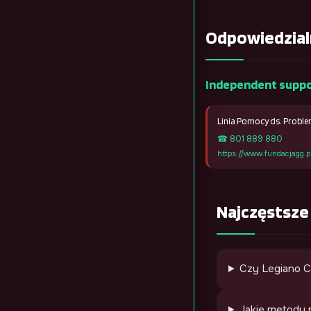
Odpowiedzial
Independent suppo
Linia Pomocy ds. Probl
☎ 801 889 880
https://www.fundacjagg.p
Najczęstsze
Czy Legiano Ca
Jakie metody 