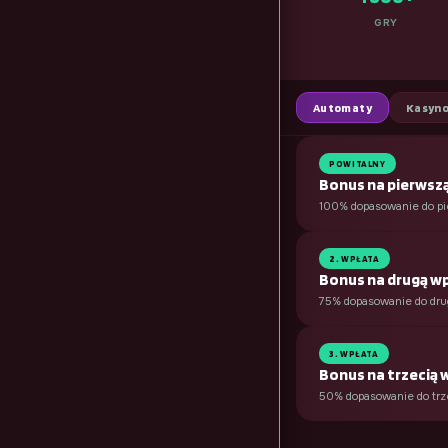
GRY
Automaty
Kasyno
POWITALNY
Bonus na pierwsz
100% dopasowanie do pi
2. WPŁATA
Bonus na drugą w
75% dopasowanie do dru
3. WPŁATA
Bonus na trzecią 
50% dopasowanie do trz