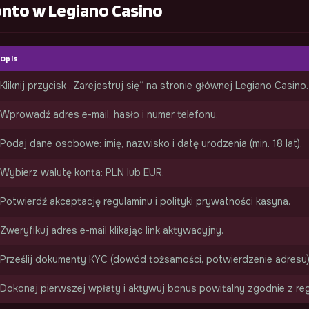
onto w Legiano Casino
Opis
Kliknij przycisk „Zarejestruj się“ na stronie głównej Legiano Casino.
Wprowadź adres e-mail, hasło i numer telefonu.
Podaj dane osobowe: imię, nazwisko i datę urodzenia (min. 18 lat).
Wybierz walutę konta: PLN lub EUR.
Potwierdź akceptację regulaminu i polityki prywatności kasyna.
Zweryfikuj adres e-mail klikając link aktywacyjny.
Prześlij dokumenty KYC (dowód tożsamości, potwierdzenie adresu
Dokonaj pierwszej wpłaty i aktywuj bonus powitalny zgodnie z re