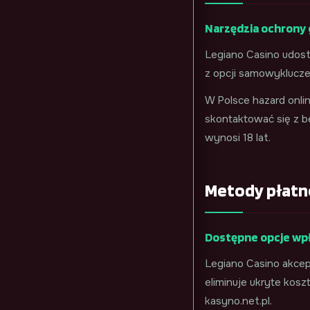
Narzędzia ochrony 
Legiano Casino udost
z opcji samowyklucze
W Polsce hazard onli
skontaktować się z 
wynosi 18 lat.
Metody płatnoś
Dostępne opcje wpł
Legiano Casino akcep
eliminuje ukryte kosz
kasyno.net.pl.