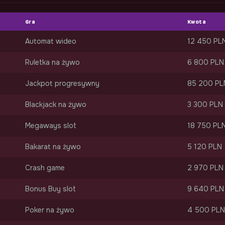
Gra
Kwota
Automat wideo
12 450 PL
Ruletka na żywo
6 800 PLN
Jackpot progresywny
85 200 PL
Blackjack na żywo
3 300 PLN
Megaways slot
18 750 PL
Bakarat na żywo
5 120 PLN
Crash game
2 970 PLN
Bonus Buy slot
9 640 PLN
Poker na żywo
4 500 PLN