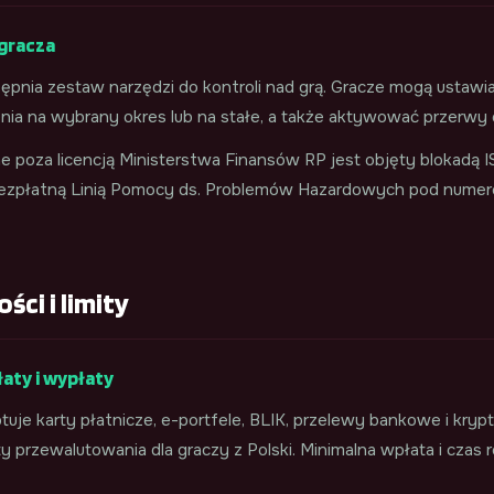
gracza
ępnia zestaw narzędzi do kontroli nad grą. Gracze mogą ustawia
nia na wybrany okres lub na stałe, a także aktywować przerwy 
ne poza licencją Ministerstwa Finansów RP jest objęty blokadą 
bezpłatną Linią Pomocy ds. Problemów Hazardowych pod numere
ci i limity
aty i wypłaty
tuje karty płatnicze, e-portfele, BLIK, przelewy bankowe i kry
ty przewalutowania dla graczy z Polski. Minimalna wpłata i czas 