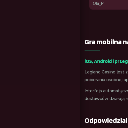
Ola_P
Gra mobilna 
iOS, Android i prze
Legiano Casino jest 
pobierania osobnej ap
Interfejs automatyczn
dostawców działają na
Odpowiedzial