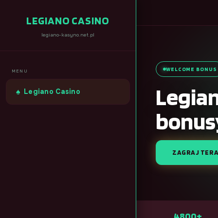
LEGIANO CASINO
legiano-kasyno.net.pl
WELCOME BONUS
MENU
Legian
♠
Legiano Casino
bonus
ZAGRAJ TER
4800+