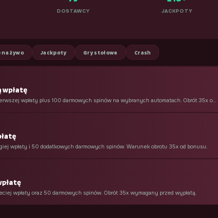
DOSTAWCY
JACKPOTY
 na żywo
Jackpoty
Gry stołowe
Crash
ą wpłatę
erwszej wpłaty plus 100 darmowych spinów na wybranych automatach. Obrót 35x o…
płatę
giej wpłaty i 50 dodatkowych darmowych spinów. Warunek obrotu 35x od bonusu.
wpłatę
eciej wpłaty oraz 50 darmowych spinów. Obrót 35x wymagany przed wypłatą.