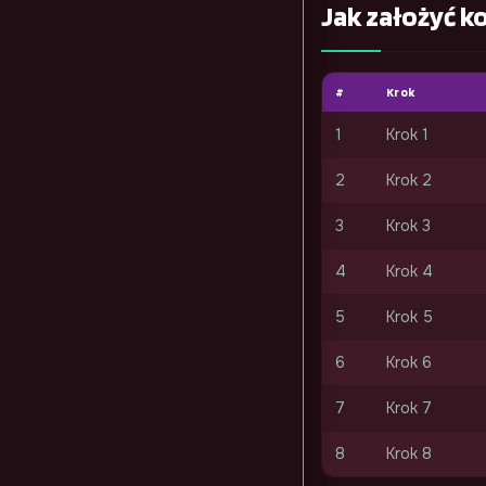
Jak założyć k
#
Krok
1
Krok 1
2
Krok 2
3
Krok 3
4
Krok 4
5
Krok 5
6
Krok 6
7
Krok 7
8
Krok 8