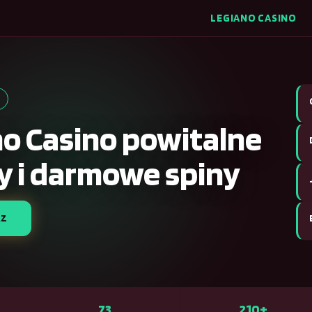
LEGIANO CASINO
o Casino powitalne
y i darmowe spiny
AZ
73
210+